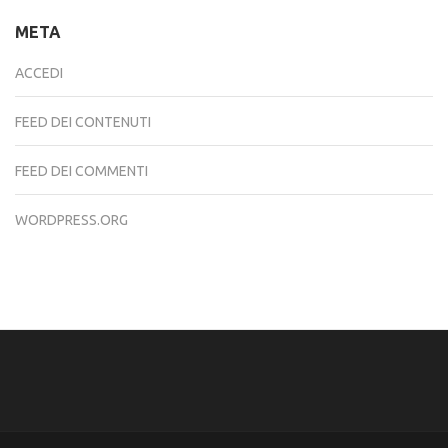
META
ACCEDI
FEED DEI CONTENUTI
FEED DEI COMMENTI
WORDPRESS.ORG