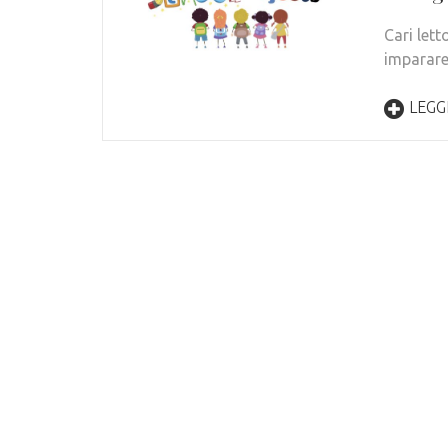
Cari lett
imparare
LEGGI