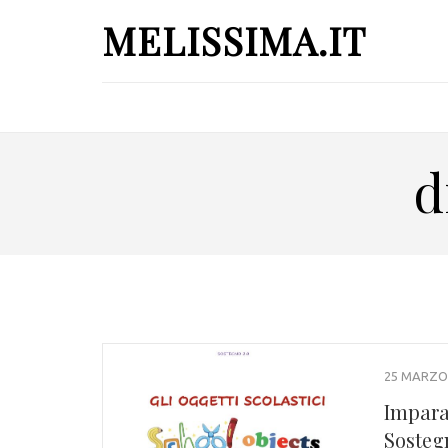
MELISSIMA.IT
d
25 MARZO
Impara
Sosteg