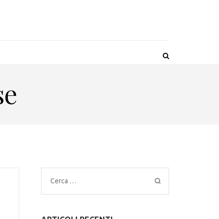
se
Ricerca
per: