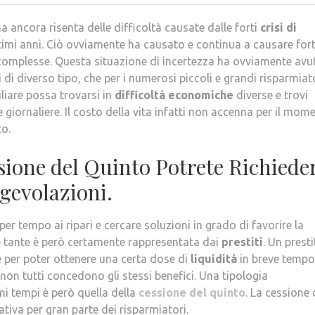
a ancora risenta delle difficoltà causate dalle forti
crisi di
timi anni. Ciò ovviamente ha causato e continua a causare for
 complesse. Questa situazione di incertezza ha ovviamente avu
di diverso tipo, che per i numerosi piccoli e grandi risparmiato
liare possa trovarsi in
difficoltà economiche
diverse e trovi
 giornaliere. Il costo della vita infatti non accenna per il mom
o.
ssione del Quinto Potrete Richiede
gevolazioni.
er tempo ai ripari e cercare soluzioni in grado di favorire la
le tante è però certamente rappresentata dai
prestiti
. Un prest
ile per poter ottenere una certa dose di
liquidità
in breve tempo
non tutti concedono gli stessi benefici. Una tipologia
mi tempi è però quella della
cessione del quinto
. La cessione 
tiva per gran parte dei risparmiatori.