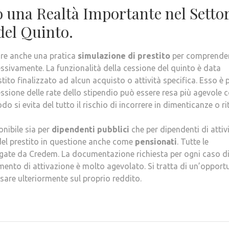
una Realtà Importante nel Setto
del Quinto.
are anche una pratica
simulazione di prestito
per comprende
essivamente. La funzionalità della cessione del quinto è data
stito finalizzato ad alcun acquisto o attività specifica. Esso è 
essione delle rate dello stipendio può essere resa più agevole c
 si evita del tutto il rischio di incorrere in dimenticanze o rit
onibile sia per
dipendenti pubblici
che per dipendenti di attiv
i del prestito in questione anche come
pensionati
. Tutte le
gate da Credem. La documentazione richiesta per ogni caso d
mento di attivazione è molto agevolato. Si tratta di un’opport
sare ulteriormente sul proprio reddito.