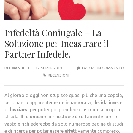
Infedeltà Coniugale – La
Soluzione per Incastrare il
Partner Infedele.
INFE
DI
EMANUELE
17 APRILE 2019
LASCIA UN COMMENTO
CON
RECENSIONI
–
LA
Al giorno d’oggi non stupisce quasi più che una coppia,
SOL
per quanto apparentemente innamorata, decida invece
PER
di
lasciarsi
per poter poi prendere ciascuno la propria
INC
strada. Il fenomeno in questione è certamente molto
IL
vasto e richiederebbe da solo numerose pagine di studi
PAR
e di ricerca per poter essere effettivamente compreso.
INFE