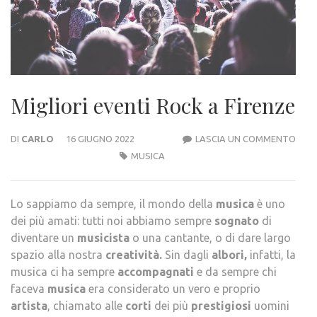
Migliori eventi Rock a Firenze
MIGL
DI
CARLO
16 GIUGNO 2022
LASCIA UN COMMENTO
EVEN
MUSICA
ROC
A
Lo sappiamo da sempre, il mondo della
musica
è uno
FIRE
dei più amati: tutti noi abbiamo sempre
sognato
di
diventare un
musicista
o una cantante, o di dare largo
spazio alla nostra
creatività.
Sin dagli
albori,
infatti, la
musica ci ha sempre
accompagnati
e da sempre chi
faceva
musica
era considerato un vero e proprio
artista
, chiamato alle
corti
dei più
prestigiosi
uomini