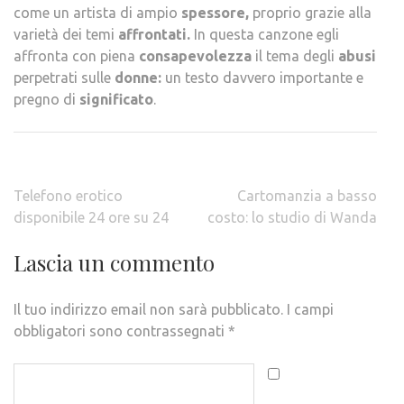
come un artista di ampio
spessore,
proprio grazie alla
varietà dei temi
affrontati.
In questa canzone egli
affronta con piena
consapevolezza
il tema degli
abusi
perpetrati sulle
donne:
un testo davvero importante e
pregno di
significato
.
Navigazione
Telefono erotico
Cartomanzia a basso
articoli
disponibile 24 ore su 24
costo: lo studio di Wanda
Lascia un commento
Il tuo indirizzo email non sarà pubblicato.
I campi
obbligatori sono contrassegnati
*