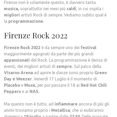
Firenze non è solamente questo, è davvero tanta
musica,
soprattutto nei mesi più
caldi
, in cui ospita i
migliori
artisti Rock di sempre. Vediamo subito qual è
la
programmazione.
Firenze Rock 2022
Firenze Rock 2022
è da sempre uno dei
festival
maggiormente agognati da parte dei più grandi
appassionati
del Rock. La programmazione è densa di
eventi, dei migliori artisti di
sempre.
Sul palco della
Visarno Arena
ad aprire le danze sono proprio
Green
Day e Weezer
. Venerdì 17 Luglio è il momento di
Placebo
e
Muse,
per poi passare il 18 ai
Red Hot Chili
Peppers
e ai
NAS.
Ma questo non è tutto, ad
infiammare
ancora di più gli
animi troviamo proprio i
Metallica
, che si esibiranno
domenica
19 luglio
a partire dalle
22:30
. Delle giornate