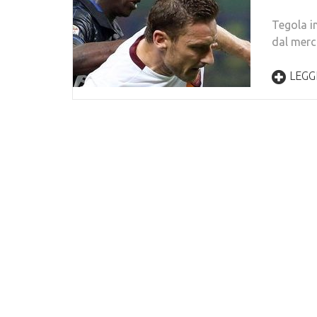
Tegola i
dal merca
LEGGI