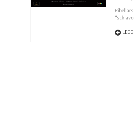
Ribellars
“schiavo
LEGGI