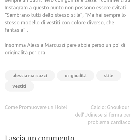
sempre un outfit nero con gonna a balze. I commenti su
Instagram a questo punto non possono essere evitati
“Sembrano tutti dello stesso stile”, “Ma hai sempre lo
stesso modello di vestiti con colore diverso, che
fantasia” .
Insomma Alessia Marcuzzi pare abbia perso un po’ di
originalità per ora.
alessia marcuzzi
originalità
stile
vestiti
Navigazione
Come Promuovere un Hotel
Calcio: Gnoukouri
articoli
dell’Udinese si ferma per
problema cardiaco
Lascia un commento