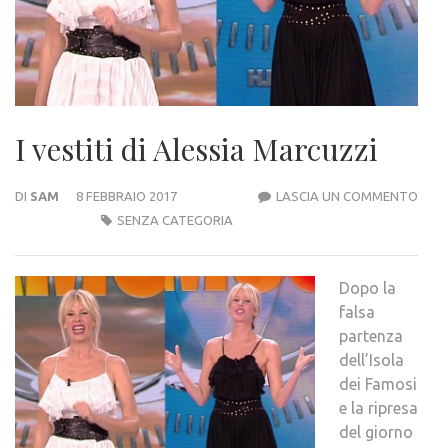
I vestiti di Alessia Marcuzzi
I
DI
SAM
8 FEBBRAIO 2017
LASCIA UN COMMENTO
VEST
SENZA CATEGORIA
DI
ALES
Dopo la
MAR
falsa
partenza
dell’Isola
dei Famosi
e la ripresa
del giorno