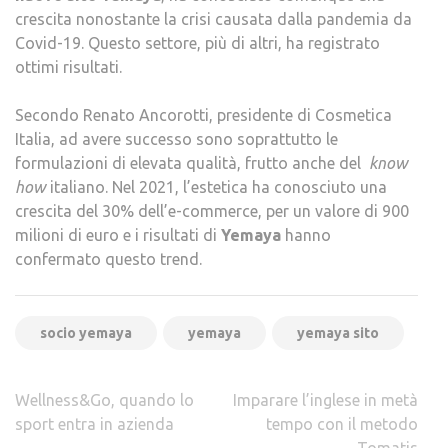
crescita nonostante la crisi causata dalla pandemia da
Covid-19. Questo settore, più di altri, ha registrato
ottimi risultati.
Secondo Renato Ancorotti, presidente di Cosmetica
Italia, ad avere successo sono soprattutto le
formulazioni di elevata qualità, frutto anche del
know
how
italiano. Nel 2021, l’estetica ha conosciuto una
crescita del 30% dell’e-commerce, per un valore di 900
milioni di euro e i risultati di
Yemaya
hanno
confermato questo trend.
socio yemaya
yemaya
yemaya sito
Navigazione
Wellness&Go, quando lo
Imparare l’inglese in metà
articoli
sport entra in azienda
tempo con il metodo