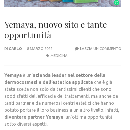
Yemaya, nuovo sito e tante
opportunità
YEMA
DI
CARLO
8 MARZO 2022
LASCIA UN COMMENTO
NUO
MEDICINA
SITO
E
Yemaya
è un’
azienda leader nel settore della
TAN
dermocosmesi e dell’estetica applicata
che è già
OPP
stata scelta non solo da tantissimi clienti che sono
soddisfatti dell’efficacia dei trattamenti, ma anche da
tanti partner e da numerosi centri estetici che hanno
potuto portare il loro business a un altro livello. Infatti,
diventare partner Yemaya
un’ottima opportunità
sotto diversi aspetti.