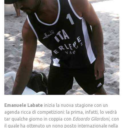
Emanuele Labate
inizia la nuova stagione con un
agenda ricca di competizioni: la prima, infatti, lo vedrà
tar qualche giorno in coppia con
Edoardo Gilardoni
, con
il quale ha ottenuto un nono posto internazionale nella