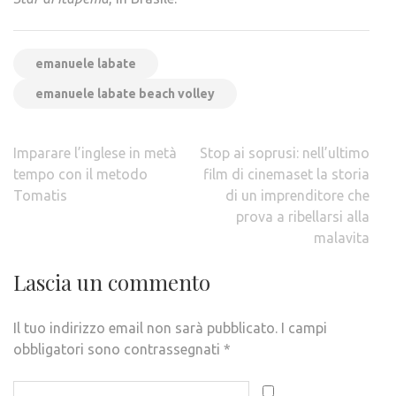
emanuele labate
emanuele labate beach volley
Navigazione
Imparare l’inglese in metà
Stop ai soprusi: nell’ultimo
articoli
tempo con il metodo
film di cinemaset la storia
Tomatis
di un imprenditore che
prova a ribellarsi alla
malavita
Lascia un commento
Il tuo indirizzo email non sarà pubblicato.
I campi
obbligatori sono contrassegnati
*