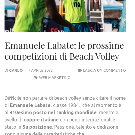
Emanuele Labate: le prossime
competizioni di Beach Volley
EMA
DI
CARLO
7 APRILE 2022
LASCIA UN COMMENTO
LABA
WEB MARKETING
LE
PRO
Difficile non parlare di beach volley senza citare il nome
COMP
di
Emanuele Labate
, classe 1984, che al momento è
DI
al
310esimo posto nel ranking mondiale
, mentre a
BEA
livello di
coppie italiane
con punti internazionali è
VOLL
stato in
5a posizione
. Passione, talento e dedizione
sono alcune delle caratteristiche che